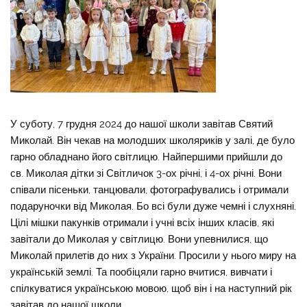
У суботу, 7 грудня 2024 до нашої школи завітав Святий
Миколай. Він чекав на молодших школяриків у залі, де було
гарно обладнано його світлицю. Найпершими прийшли до
св. Миколая дітки зі Світличок 3-ох річні, і 4-ох річні. Вони
співали пісеньки, танцювали, фотографувались і отримали
подаруночки від Миколая. Бо всі були дуже чемні і слухняні.
Цілі мішки пакунків отримали і учні всіх інших класів, які
завітали до Миколая у світлицю. Вони упевнилися, що
Миколай прилетів до них з України. Просили у нього миру на
українській землі. Та пообіцяли гарно вчитися, вивчати і
спілкуватися українською мовою, щоб він і на наступний рік
завітав до нашої школи.