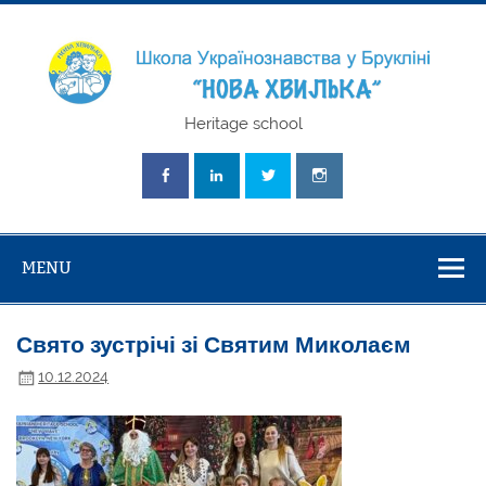
Skip
to
content
Школа
Heritage school
Українознавст
"Нова Хвилька
MENU
Свято зустрічі зі Святим Миколаєм
10.12.2024