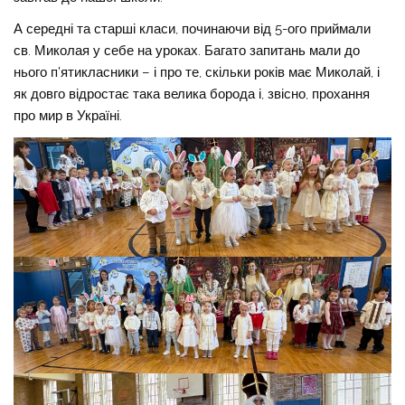
А середні та старші класи, починаючи від 5-ого приймали
св. Миколая у себе на уроках. Багато запитань мали до
нього п’ятикласники – і про те, скільки років має Миколай, і
як довго відростає така велика борода і, звісно, прохання
про мир в Україні.