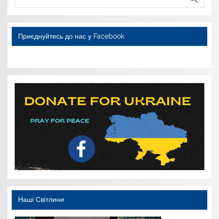
k
с
я
Приєднуйтесь до нас у Facebook
WordPress YouTube
Наші Світлини