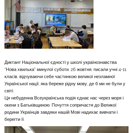
Диктант Національної єдності у школі українознавства
“Нова хвилька” минулої суботи, 26 жовтня, писали учні 4-11
класів, відчуваючи себе частинкою великої незламної
Української нації, яка береже рідну мову, де б ми не були у
світі.
Ця небуденна Всеукраїнська подія єднає нас через моря і
окени з Батьківщиною. Почуття сопричастя до Великої
родини Українців завдяки нашій Мові надихає вивчати і
берегти її.