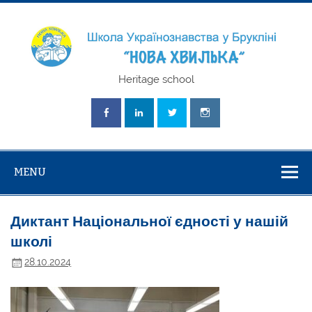
Skip
to
content
Школа
Heritage school
Українознавст
"Нова Хвилька
MENU
Диктант Національної єдності у нашій
школі
28.10.2024