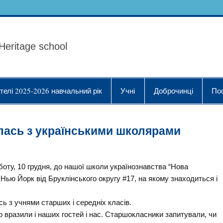
ола Українознавства "
Heritage school
телі 2025-2026 навчальний рік
Учні
Доброчинці
По
лась з українськими школярами
боту, 10 грудня, до нашої школи українознавства “Нова
 Нью Йорк від Бруклінського округу #17, на якому знаходиться і
сь з учнями старших і середніх класів.
о вразили і наших гостей і нас. Старшокласники запитували, чи