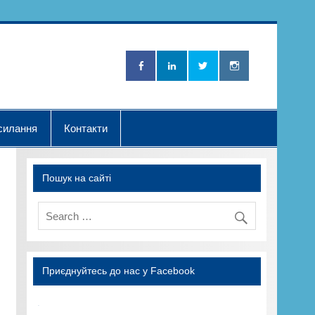
Нова Хвилька"
силання
Контакти
Пошук на сайті
Приєднуйтесь до нас у Facebook