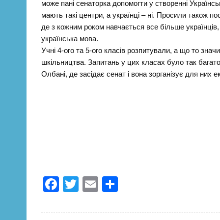
може пані сенаторка допомогти у створенні Українськ
мають такі центри, а українці – ні. Просили також п
де з кожним роком навчається все більше українців,
українська мова.
Учні 4-ого та 5-ого класів розпитували, а що то зна
шкільництва. Запитань у цих класах було так багат
Олбані, де засідає сенат і вона зорганізує для них ек
F
T
E
П
a
wi
m
о
c
tt
ail
ді