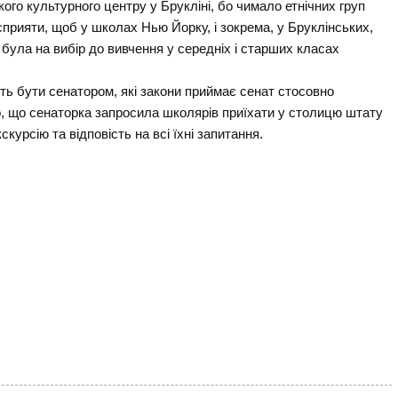
ого культурного центру у Брукліні, бо чимало етнічних груп
осприяти, щоб у школах Нью Йорку, і зокрема, у Бруклінських,
 була на вибір до вивчення у середніх і старших класах
чить бути сенатором, які закони приймає сенат стосовно
о, що сенаторка запросила школярів приїхати у столицю штату
скурсію та відповість на всі їхні запитання.