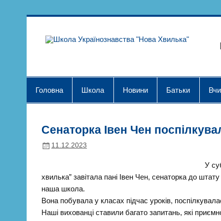
Skip
to
content
Шк
Головна
Школа
Новини
Батьки
Вчи
Сенаторка Івен Чен поспілкува
11.12.2023
У су
хвилька” завітала пані Івен Чен, сенаторка до штату
наша школа.
Вона побувала у класах підчас уроків, поспілкувала
Наші вихованці ставили багато запитань, які приємн