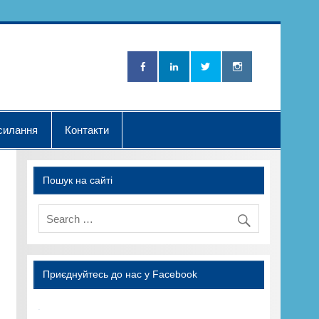
Нова Хвилька"
силання
Контакти
Пошук на сайті
Приєднуйтесь до нас у Facebook