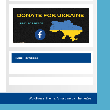
WordPress YouTube
Наші Світлини
WordPress Theme: Smartline by ThemeZee.