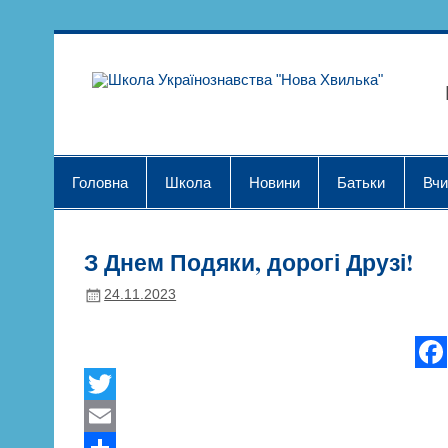
Skip
to
content
Шк
Головна
Школа
Новини
Батьки
Вчи
З Днем Подяки, дорогі Друзі!
24.11.2023
F
a
T
c
w
E