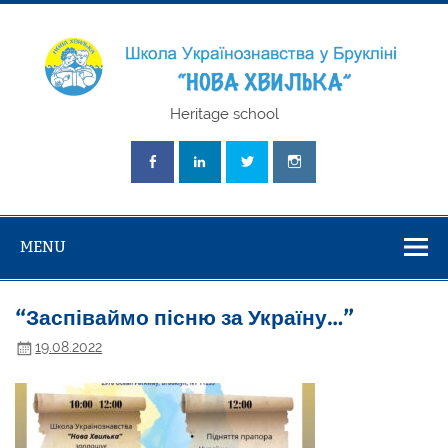
Skip
to
content
Школа
Heritage school
Українознавст
"Нова Хвилька
MENU
“Заспіваймо пісню за Україну…”
19.08.2022