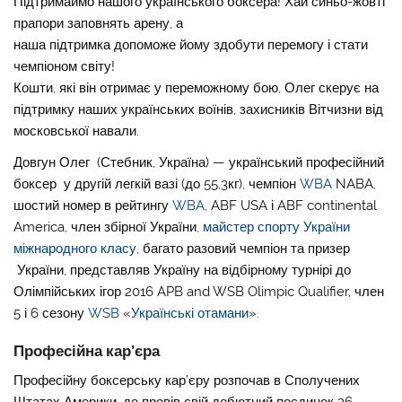
Підтримаймо нашого українського боксера! Хай синьо-жовті
прапори заповнять арену, а
наша підтримка допоможе йому здобути перемогу і стати
чемпіоном світу!
Кошти, які він отримає у переможному бою, Олег скерує на
підтримку наших українських воїнів, захисників Вітчизни від
московської навали.
Довгун Олег
(Стебник, Україна) — український професійний
боксер у другій легкій вазі (до 55,3кг), чемпіон
WBA
NABA
,
шостий номер в рейтингу
WBA
, ABF USA і ABF continental
America, член збірної України,
майстер спорту України
міжнародного класу
, багато разовий чемпіон та призер
України, представляв Україну на відбірному турнірі до
Олімпійських ігор 2016 APB and WSB Olimpic Qualifier, член
5 і 6 сезону
WSB
«
Українські отамани
».
Професійна кар’єра
Професійну боксерську кар’єру розпочав в Сполучених
Штатах Америки, де провів свій дебютний поєдинок 26