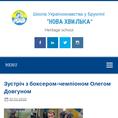
Skip
to
content
Школа
Heritage school
Українознавст
"Нова Хвилька
MENU
Зустріч з боксером-чемпіоном Олегом
Довгуном
22.02.2022