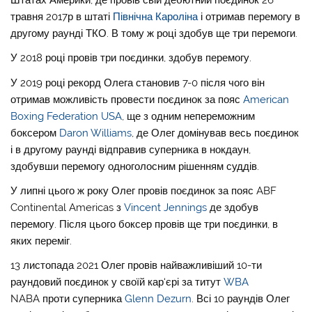
травня 2017р в штаті
Північна Кароліна
і отримав перемогу в
другому раунді ТКО. В тому ж році здобув ще три перемоги.
У 2018 році провів три поєдинки, здобув перемогу.
У 2019 році рекорд Олега становив 7-0 після чого він
отримав можливість провести поєдинок
за пояс
American
Boxing Federation USA
, ще з одним непереможним
боксером
Daron Williams
, де Олег домінував весь поєдинок
і в другому раунді відправив суперника в нокдаун,
здобувши перемогу одноголосним рішенням суддів.
У липні цього ж року Олег
провів поєдинок за пояс ABF
Continental Americas з
Vincent Jennings
де здобув
перемогу. Після цього боксер провів ще три поєдинки, в
яких переміг.
13 листопада 2021 Олег
провів найважливіший
10-ти
раундовий поєдинок
у своїй кар‘єрі за титут
WBA
NABA
проти суперника
Glenn Dezurn
. Всі 10 раундів Олег