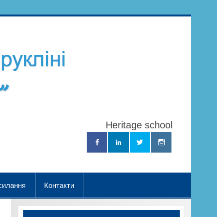
Школа
Українознав
"Нова Хвил
Heritage school
силання
Контакти