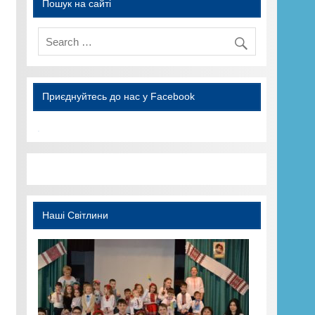
Пошук на сайті
Приєднуйтесь до нас у Facebook
WordPress YouTube
Наші Світлини