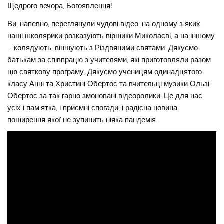
Щедрого вечора, Богоявлення!
Ви, напевно, переглянули чудові відео, на одному з яких
наші школярики розказують віршики Миколаєві, а на іншому
– колядують, віншують з Різдвяними святами. Дякуємо
батькам за співпрацю з учителями, які приготовляли разом
цю святкову програму. Дякуємо ученицям одинадцятого
класу Анні та Христині Обертос та вчительці музики Ользі
Обертос за так гарно змоновані відеоролики. Це для нас
усіх і пам’ятка, і приємні спогади, і радісна новина,
поширення якої не зупинить ніяка пандемія.