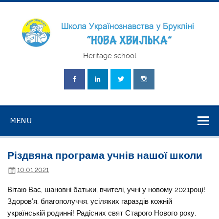
Skip
to
content
Школа
Heritage school
Українознавст
"Нова Хвилька
MENU
Різдвяна програма учнів нашої школи
10.01.2021
Вітаю Вас, шановні батьки, вчителі, учні у новому 2021році!
Здоров’я, благополуччя, усіляких гараздів кожній
українській родинні! Радісних свят Старого Нового року,