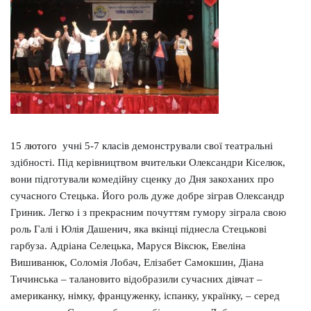
15 лютого
учні 5-7 класів
демонстрували свої театральні
здібності.
Під керівництвом вчительки Олександри Кіселюк,
вони підготували комедійну сценку до Дня закоханих про
сучасного Стецька. Його роль дуже добре зіграв Олександр
Гриник. Легко і з прекрасним почуттям гумору зіграла свою
роль Галі і Юлія Дашенич, яка вкінці піднесла Стецькові
гарбуза. Адріана Селецька, Маруся Віксюк, Евеліна
Вишиванюк, Соломія Лобач, Елізабет Самокшин, Діана
Тичинська – талановито відобразили сучасних дівчат –
американку, німку, француженку, іспанку, українку, – серед