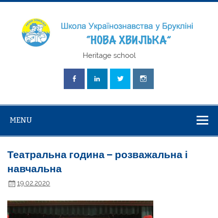
Skip
to
content
Школа
Heritage school
Українознавст
"Нова Хвилька
MENU
Театральна година – розважальна і
навчальна
19.02.2020