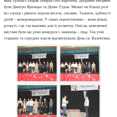
яких султан-Стецько обирав собі наречену. Добрими читцями
були Дмитро Яремцьо та Денис Гурак. Менші чи більші ролі
всі хлопці і дівчата зіграли весело, сміливо. Таланти, здібності
дітей – неперевершені. У таких перевтіленнях – вони вільні,
розкуті, і це так важливо для їх розвитку. Опісля, невеличкої
вистави були ще різні конкурси і. накінець – піца. Так учні
старших та середніх класів відсвяткували День св. Валентина.