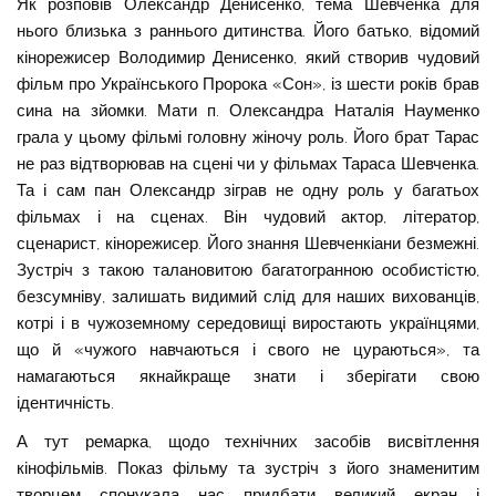
Як розповів Олександр Денисенко, тема Шевченка для
нього близька з раннього дитинства. Його батько, відомий
кінорежисер Володимир Денисенко, який створив чудовий
фільм про Українського Пророка «Сон», із шести років брав
сина на зйомки. Мати п. Олександра Наталія Науменко
грала у цьому фільмі головну жіночу роль. Його брат Тарас
не раз відтворював на сцені чи у фільмах Тараса Шевченка.
Та і сам пан Олександр зіграв не одну роль у багатьох
фільмах і на сценах. Він чудовий актор, літератор,
сценарист, кінорежисер. Його знання Шевченкіани безмежні.
Зустріч з такою талановитою багатогранною особистістю,
безсумніву, залишать видимий слід для наших вихованців,
котрі і в чужоземному середовищі виростають українцями,
що й «чужого навчаються і свого не цураються», та
намагаються якнайкраще знати і зберігати свою
ідентичність.
А тут ремарка, щодо технічних засобів висвітлення
кінофільмів. Показ фільму та зустріч з його знаменитим
творцем спонукала нас придбати великий екран і