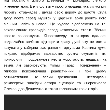
Ми побачили живого Шевченка – молодого, легкого,
інтелегентного. Він у фільмі – просто людина, яка, як усі ми,
любить, стражадає , шукає свою дорогу до щастя. Сила
духу поета серед муштри у царській армії робить його
вільним навіть у неволі. Це чудово відображено на тлі
захоплюючих краєвидів серед казахських степів. Зйомки
просто заворожують. Кінорежисеру та акторам вдалося
надзвічайно глибоко відтворити красу душі, яку не можна
закувати у кайдани, застрашити тортурами. Картина дуже
яскраво відображає варварство руских окупантів, які
приносили і продовжують нести жорстокість, нещастя на
землі, які завойовують. Фільм «Тарас. Повернення» –
глибоко психологічний реалістичний і при цьому
оптимістичний. Це великі досягнення і несподівані
режисерські знахідки автора сценарію та кінорежисера
Олександра Денисенка, а також талановита гра акторів.