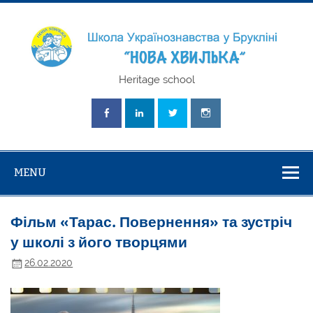
Skip
to
content
Школа
Heritage school
Українознавст
"Нова Хвилька
MENU
Фільм «Тарас. Повернення» та зустріч
у школі з його творцями
26.02.2020