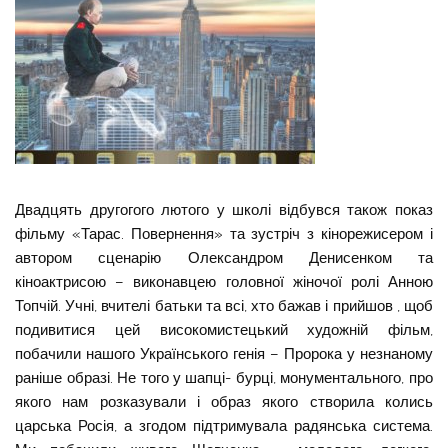
Двадцять другогого лютого у школі відбувся також показ
фільму «Тарас. Повернення»
та зустріч з кінорежисером і
автором сценарію Олександром Денисенком та
кіноактрисою – виконавцею головної жіночої ролі Анною
Топчій. Учні, вчителі батьки та всі, хто бажав і прийшов , щоб
подивитися цей високомистецький художній фільм,
побачили нашого Українського генія – Пророка у незнаному
раніше образі. Не того у шапці- бурці, монументального, про
якого нам розказували і образ якого створила колись
царська Росія, а згодом підтримувала радянська система.