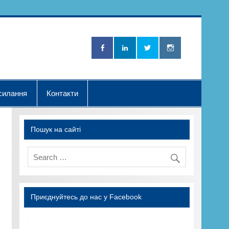
Нова Хвилька"
силання
Контакти
Пошук на сайті
Приєднуйтесь до нас у Facebook