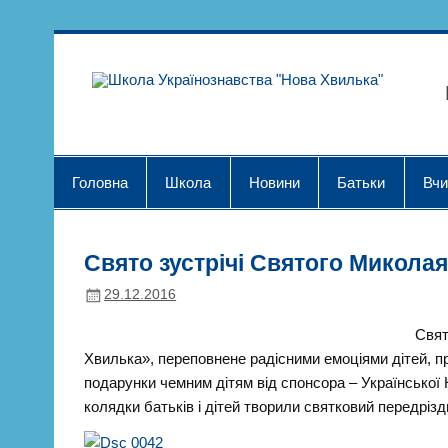
Skip
to
content
Шк
Головна
Школа
Новини
Батьки
Вчи
Свято зустрічі Святого Миколая 
29.12.2016
Свят
Хвилька», переповнене радісними емоціями дітей, при
подарунки чемним дітям від спонсора – Української 
колядки батьків і дітей творили святковий передрізд