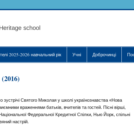
ола Українознавства "
Heritage school
телі 2025-2026 навчальний рік
Учні
Доброчинці
По
(2016)
о зустрічі Святого Миколая у школі українознавства «Нова
ємними враженнями батьків, вчителів та гостей. Пісні вірші,
Національної Федеральної Кредитної Спілки, Нью Йорк, спільні
вяний настрій.