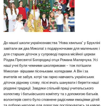
До нашої школи українознавства “Нова хвилька” у Брукліні
завітали аж два Миколаї з подаруночками для маленьких і
для старших діточок у супроводі пароха місійної церкви
Різдва Пресвятої Богородиці отця Романа Малярчука. Усі
наші учні були чемними школяриками – тож потішили
Миколая- віршами пісеньками, колядками. А Він і за
вчителів не забув, котрі так гарно навчають українських
діточок рідному слову, пісні вчать шанувати і берегти наші
різдвяні традиції. Завдяки спільній праці учительського
колективу і батьківського комітету та з допомогою батьків,
волонтерів свято було сповнене радісними емоціями дітей
та доброю нагодою для дорослих поспілкуватись за кавою,