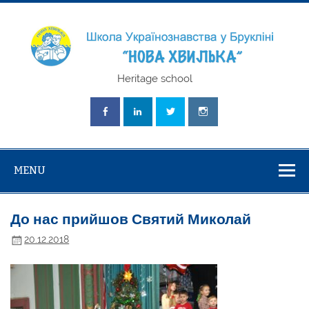
Skip
to
content
Школа
Heritage school
Українознавст
"Нова Хвилька
MENU
До нас прийшов Святий Миколай
20.12.2018