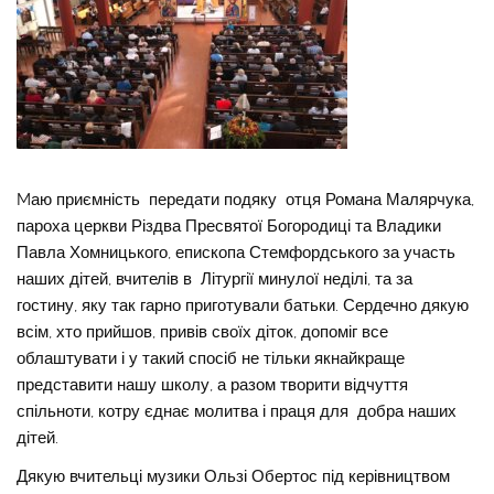
Mаю приємність передати подяку отця Романа Малярчука,
пароха церкви Різдва Пресвятої Богородиці та Владики
Павла Хомницького, епископа Стемфордського за участь
наших дітей, вчителів в Літургії минулої неділі, та за
гостину, яку так гарно приготували батьки. Сердечно дякую
всім, хто прийшов, привів своїх діток, допоміг все
облаштувати і у такий спосіб не тільки якнайкраще
представити нашу школу, а разом творити відчуття
спільноти, котру єднає молитва і праця для добра наших
дітей.
Дякую вчительці музики Ользі Обертос під керівництвом