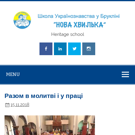
Skip
to
content
Школа
Heritage school
Українознавст
"Нова Хвилька
MENU
Разом в молитві і у праці
15.11.2018