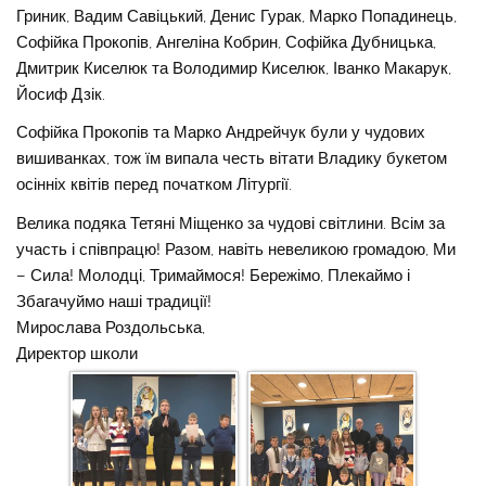
Гриник, Вадим Савіцький, Денис Гурак, Марко Попадинець,
Софійка Прокопів, Ангеліна Кобрин, Софійка Дубницька,
Дмитрик Киселюк та Володимир Киселюк, Іванко Макарук,
Йосиф Дзік.
Софійка Прокопів та Марко Андрейчук були у чудових
вишиванках, тож їм випала честь вітати Владику букетом
осінніх квітів перед початком Літургії.
Велика подяка Тетяні Міщенко за чудові світлини. Всім за
участь і співпрацю! Разом, навіть невеликою громадою, Ми
– Сила! Молодці, Тримаймося! Бережімо, Плекаймо і
Збагачуймо наші традиції!
Мирослава Роздольська,
Директор школи