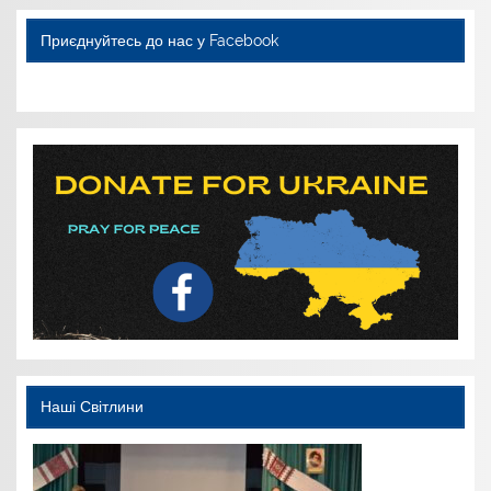
я
Приєднуйтесь до нас у Facebook
WordPress YouTube
Наші Світлини