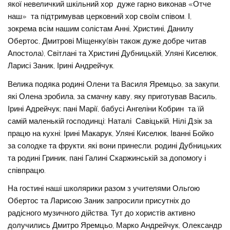
якої невеличкий шкільний хор дуже гарно виконав «Отче
наш» та підтримував церковний хор своїм співом. І,
зокрема всім нашим солістам Анні, Христині, Данилу
Обертос, Дмитрові Міщенку(він також дуже добре читав
Апостола), Світлані та Христині Дубницькій, Уляні Киселюк,
Ларисі Заник, Ірині Андрейчук.
Велика подяка родині Олени та Василя Яремцьо, за закупи,
які Олена зробила, за смачну каву, яку приготував Василь,
Ірині Адрейчук; пані Марії, бабусі Ангеліни Кобрин та їй
самій маленькій господинці: Наталі Савіцькій, Нілі Дзік за
працю на кухні: Ірині Макарук, Уляні Киселюк, Іванні Бойко
за солодке та фрукти, які вони принесли, родині Дубницьких
та родині Гриник, пані Галині Скаржинській за допомогу і
співпрацю.
На гостині наші школярики разом з учителями Ольгою
Обертос та Ларисою Заник запросили присутніх до
радісного музичного дійства. Тут до хористів активно
долучились Дмитро Яремцьо, Марко Андрейчук, Олександр