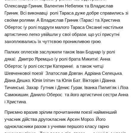
Олександр Гриник, Валентин Небелюк та Владислав
Гриник. Всі виконавці ролі Тараса дуже добре справились зі
своїми ролями. А Владислав Гриник (Тарас) та Христина
Обертос (у ролі подруги малого Тараса Оксани) настільки
артистично легко увійшли у свої образи, що усі присутні
захоплювались їх чуттєвою проникливою грою.
Палких оплесків заслужили також Іван Боднар (у ролі
дяка); Дмитро Яремцьо (у ролі брата Микити); Анна
Обертос (у ролі сестри Катерини), а також читці
Шевченкової поезії Златослав Довган, Адріана Селецька,
Діана Дешко, Юлія Ілітич та Юлія Бат, Вікторія і Діанна
Тичинські, Захар Гутник і Денис Гурак, Іванка Пилип’як і Ліза
Самокишин, Данило Оберос та його артистичні сестри Анна
і Христина.
Приємно вразив зрілим прочитанням поезії найменший
учасник дійства другокласник Арсен Мороз. Його
однокласники разом з учнями першого класу гарно