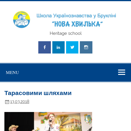
Skip
to
content
Школа
Heritage school
Українознавст
"Нова Хвилька
MENU
Тарасовими шляхами
13.03.2018