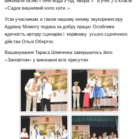
виконали пісню «Тече вода з-під явора..», а учні 3-4 класів
«Садок вишневий коло хати…»..
Усім учасникам, а також нашому юному звукорежесеру
Адріану Момоту подяка за добру працю. Особлива
вдячність автору сценарію і керівнику усього сценічного
дійства Ользі Обертос.
Вашанування Тараса Шевченка завершилось його
«Заповітом» у виконанні всіх присутніх.