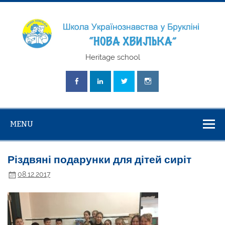
Skip
to
content
Школа
Heritage school
Українознавст
"Нова Хвилька
MENU
Різдвяні подарунки для дітей сиріт
08.12.2017