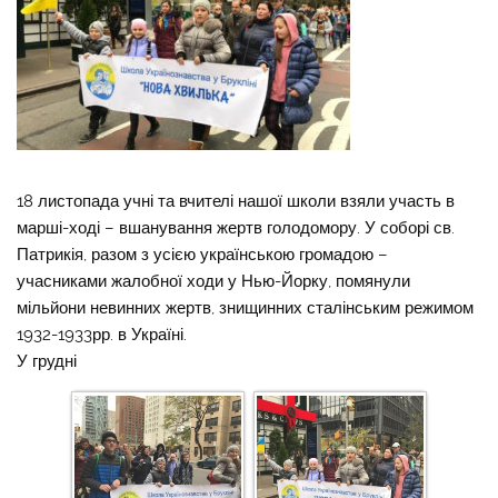
18 листопада учні та вчителі нашої школи взяли участь в
марші-ході – вшанування жертв голодомору. У соборі св.
Патрикія, разом з усією українською громадою –
учасниками жалобної ходи у Нью-Йорку, помянули
мільйони невинних жертв, знищинних сталінським режимом
1932-1933рр. в Україні.
У грудні