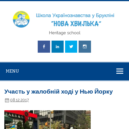
Skip
to
content
Школа
Heritage school
Українознавст
"Нова Хвилька
MENU
Участь у жалобній ході у Нью Йорку
08.12.2017