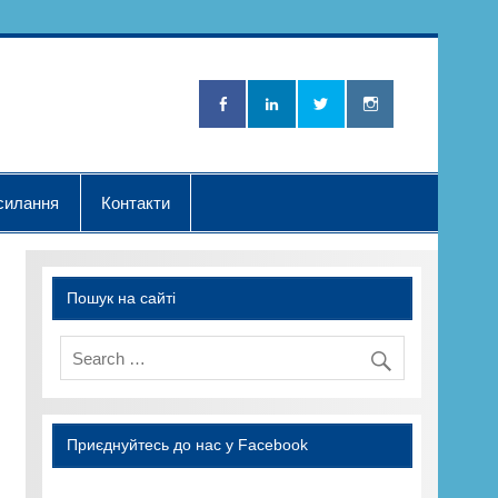
Нова Хвилька"
силання
Контакти
Пошук на сайті
Приєднуйтесь до нас у Facebook