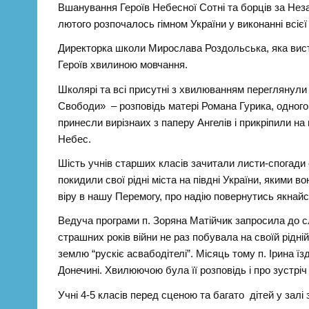
Вшанування Героїв Небесної Сотні та борців за Нез
лютого розпочалось гімном України у виконанні всієї
Директорка школи Мирослава Роздольська, яка вис
Героїв хвилиною мовчання.
Школярі та всі присутні з хвилюванням переглянул
Свободи» – розповідь матері Романа Гурика, одного
принесли вирізнаих з паперу Ангелів і прикріпили на 
Небес.
Шість учнів старших класів зачитали листи-спогади с
покидили свої рідні міста на півдні України, якими в
віру в нашу Перемогу, про надію повернутись якнайс
Ведуча програми п. Зоряна Матійчик запросила до сл
страшних років війни не раз побувала на своїй рідн
землю “рускіє асвабодітелі”. Місяць тому п. Ірина їз
Донечині. Хвилюючою була її розповідь і про зустріч
Учні 4-5 класів перед сценою та багато дітей у залі 