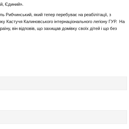
й, Єдиний».
 Рибчинський, який тепер перебуває на реабілітації, з
лку Кастучя Калиновського інтернаціонального легіону ГУР. На
аїну, він відповів, що захищав домівку своїх дітей і що без