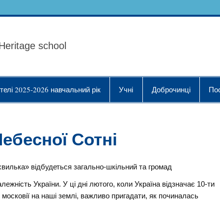
ола Українознавства "
Heritage school
телі 2025-2026 навчальний рік
Учні
Доброчинці
По
ебесної Сотні
 хвилька» відбудеться загально-шкільний та громад
ежність України. У ці дні лютого, коли Україна відзначає 10-ти
я московії на наші землі, важливо пригадати, як починалась