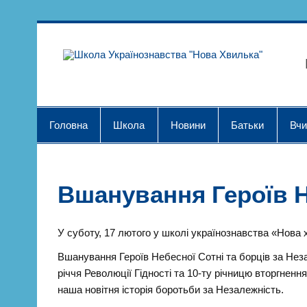
Skip
to
content
Шк
Головна
Школа
Новини
Батьки
Вчи
Вшанування Героїв Н
У суботу, 17 лютого у школі українознавства «Нова
Вшанування Героїв Небесної Сотні та борців за Незал
річчя Революції Гідності та 10-ту річницю вторгненн
наша новітня історія боротьби за Незалежність.