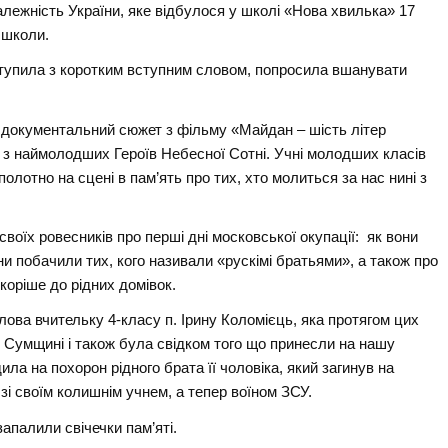
алежність України, яке відбулося у школі «Нова хвилька» 17
 школи.
тупила з коротким вступним словом, попросила вшанувати
и документальний сюжет з фільму «Майдан – шість літер
 з наймолодших Героїв Небесної Сотні. Учні молодших класів
полотно на сцені в пам’ять про тих, хто молиться за нас нині з
воїх ровесників про перші дні московської окупації: як вони
они побачили тих, кого називали «рускімі братьями», а також про
коріше до рідних домівок.
ова вчительку 4-класу п. Ірину Коломієць, яка протягом цих
ій Сумщині і також була свідком того що принесли на нашу
дила на похорон рідного брата її чоловіка, який загинув на
 зі своїм колишнім учнем, а тепер воїном ЗСУ.
запалили свічечки пам’яті.