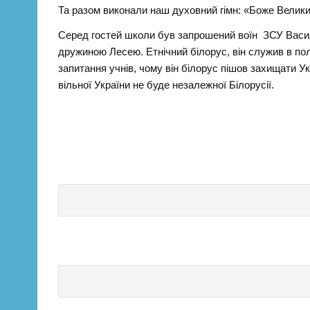
Та разом виконали наш духовний гімн: «Боже Велики
Серед гостей школи був запрошений воїн ЗСУ Василь
дружиною Лесею. Етнічний білорус, він служив в по
запитання учнів, чому він білорус пішов захищати Укр
вільної України не буде незалежної Білорусії.