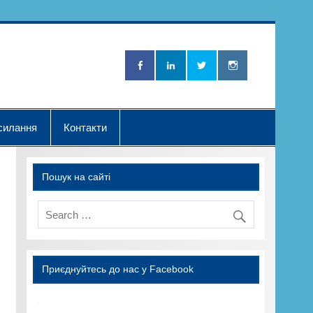
Нова Хвилька"
силання
Контакти
Пошук на сайті
Приєднуйтесь до нас у Facebook