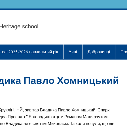
ола Українознавства "
Heritage school
телі 2025-2026 навчальний рік
Учні
Доброчинці
По
дика Павло Хомницький
Брукліні, НЙ, завітав Владика Павло Хомницький, Єпарх
здва Пресвятої Богородиці отцем Романом Малярчуком.
що Владика не є святим Миколаєм. Та коли почули, що він