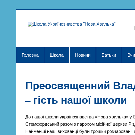
Skip
to
content
Шк
Головна
Школа
Новини
Батьки
Вчи
Преосвященний Вла
– гість нашої школи
До нашої школи українознавства «Нова хвилька» у 
Стемфордський разом з парохом місійної церкви Рі
Найменші наші вихованці були трошки розчаровані, 