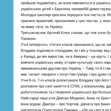
прийшов подивитись, як вони навчаються в українсь
українських дітей з Брукліна, наперебій демострувал
Молодші школярі просили передати їхні листи св. Ми
приємно вражений, проханнями у цих листах, у яких
за маму тата, за Україну.
Третьокласник Арсеній Клюх сказав, що теж хоче бу
Панагею.
Учні четвертого, п’ятого класів призналися, що не з
Владика поділився спогадами, як і він у їхньому віці
у Канаді, де він виростав, чи в Америці – це круто. І
вивчати українську мову, історію культуру свого нар
американським друзям про Україну. – Тому то й ста
має талант говорити з почуттям гумору і про дуже с
Учні 6-го, 7-го класів розпитували Владику про його
розповіли про свої заняття в СУМі, у вокальному, 
робототехнікою та створення української футбольно
Найстарші наші учні Дмитро Міщенко, Анна та Христи
вони родом. Дмитро – про Чортків, дівчата про Іван
презентація Олександра Гриника – «Де на світі я не