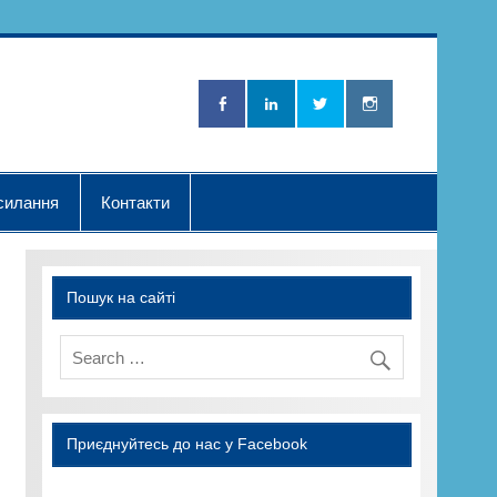
Нова Хвилька"
силання
Контакти
Пошук на сайті
Приєднуйтесь до нас у Facebook