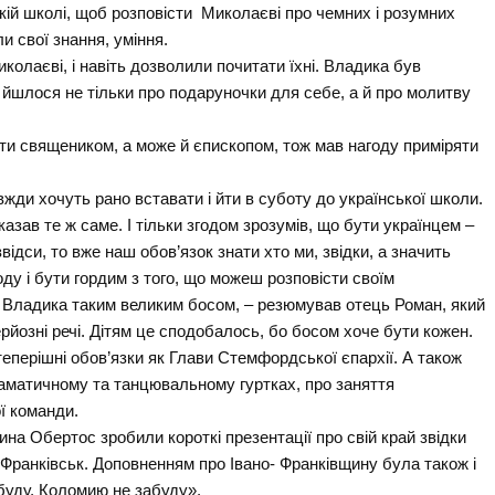
кій школі, щоб розповісти Миколаєві про чемних і розумних
и свої знання, уміння.
колаєві, і навіть дозволили почитати їхні. Владика був
 йшлося не тільки про подаруночки для себе, а й про молитву
ти священиком, а може й єпископом, тож мав нагоду приміряти
авжди хочуть рано вставати і йти в суботу до української школи.
 казав те ж саме. І тільки згодом зрозумів, що бути українцем –
 звідси, то вже наш обов’язок знати хто ми, звідки, а значить
оду і бути гордим з того, що можеш розповісти своїм
в Владика таким великим босом, – резюмував отець Роман, який
ерйозні речі. Дітям це сподобалось, бо босом хоче бути кожен.
 теперішні обов’язки як Глави Стемфордської єпархії. А також
драматичному та танцювальному гуртках, про заняття
ї команди.
на Обертос зробили короткі презентації про свій край звідки
о-Франківськ. Доповненням про Івано- Франківщину була також і
 буду, Коломию не забуду».