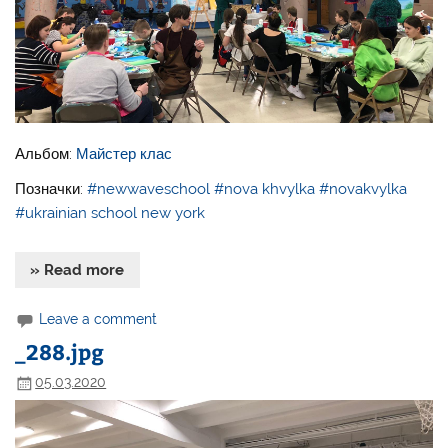
Альбом:
Майстер клас
Позначки:
#newwaveschool
#nova khvylka
#novakvylka
#ukrainian school new york
» Read more
Leave a comment
_288.jpg
05.03.2020