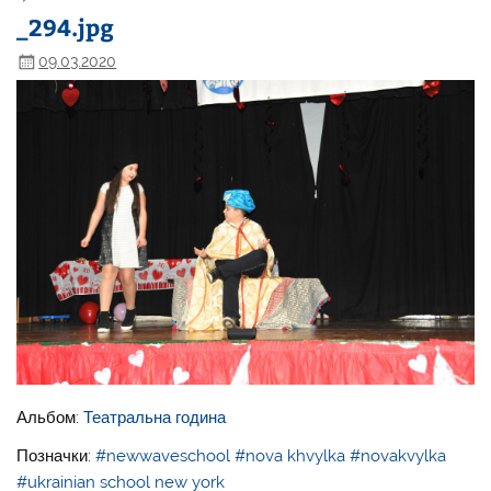
_294.jpg
09.03.2020
Альбом:
Театральна година
Позначки:
#newwaveschool
#nova khvylka
#novakvylka
#ukrainian school new york