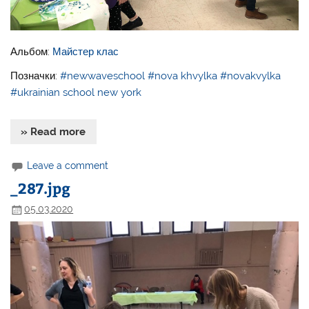
Альбом:
Майстер клас
Позначки:
#newwaveschool
#nova khvylka
#novakvylka
#ukrainian school new york
» Read more
Leave a comment
_287.jpg
05.03.2020