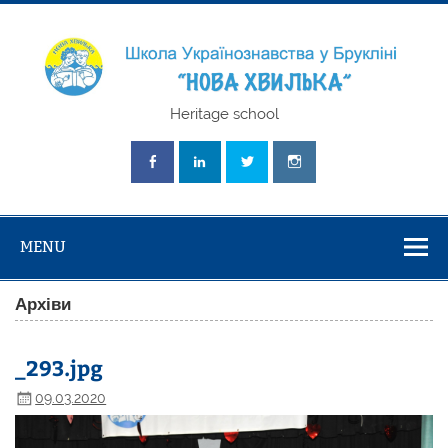
Skip
to
content
Школа
Heritage school
Українознавст
"Нова Хвилька
MENU
Архіви
_293.jpg
09.03.2020