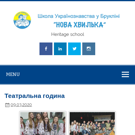
Skip
to
content
Школа
Heritage school
Українознавст
"Нова Хвилька
MENU
Театральна година
09.03.2020