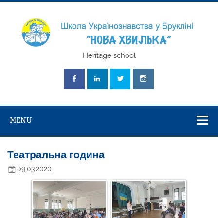
Skip
to
content
Школа
Heritage school
Українознавст
"Нова Хвилька
MENU
Театральна година
09.03.2020