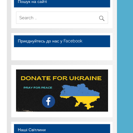
Пошук на сайті
Приєднуйтесь до нас у Facebook
WordPress YouTube
Наші Світлини