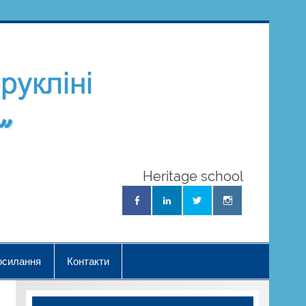
Школа
Українознав
"Нова Хвиль
Heritage school
осилання
Контакти