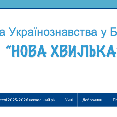
телі 2025-2026 навчальний рік
Учні
Доброчинці
П