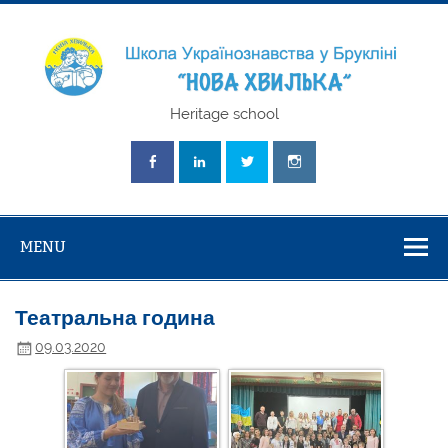
Skip
to
content
Школа
Heritage school
Українознавст
"Нова Хвилька
MENU
Театральна година
09.03.2020