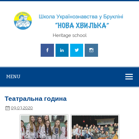
Skip
to
content
Школа
Heritage school
Українознавст
"Нова Хвилька
MENU
Театральна година
09.03.2020