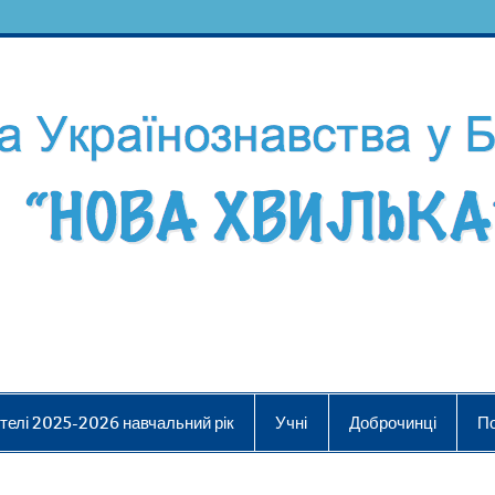
телі 2025-2026 навчальний рік
Учні
Доброчинці
П