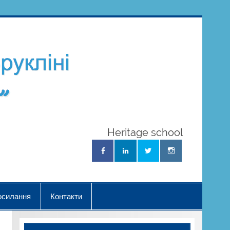
Школа
Українознав
"Нова Хвиль
Heritage school
осилання
Контакти