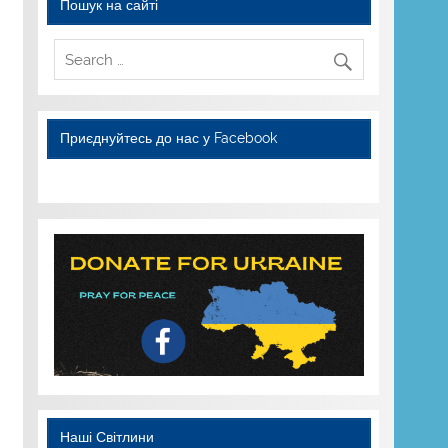
Пошук на сайті
Приєднуйтесь до нас у Facebook
WordPress YouTube
Наші Світлини