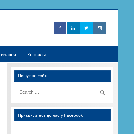
Нова Хвилька"
силання
Контакти
Пошук на сайті
Приєднуйтесь до нас у Facebook