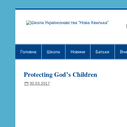
Skip
to
content
Шк
Головна
Школа
Новини
Батьки
Вчи
Protecting God’s Children
30.03.2017