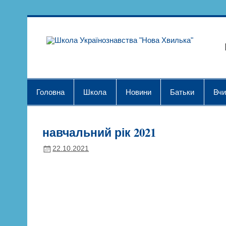
Skip
to
content
Шк
Головна
Школа
Новини
Батьки
Вчи
навчальний рік 2021
22.10.2021