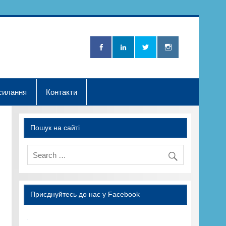
Нова Хвилька"
силання
Контакти
Пошук на сайті
Приєднуйтесь до нас у Facebook