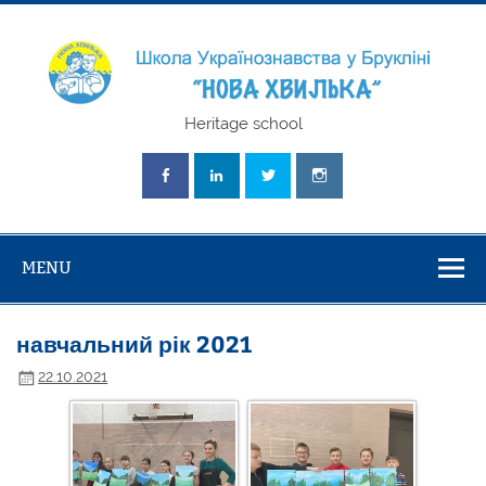
Skip
to
content
Школа
Heritage school
Українознавст
"Нова Хвилька
MENU
навчальний рік 2021
22.10.2021