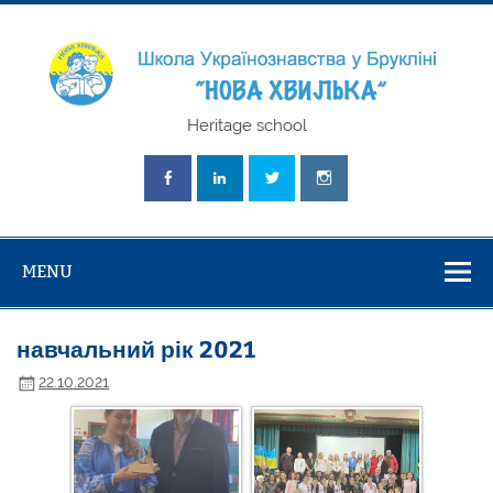
Skip
to
content
Школа
Heritage school
Українознавст
"Нова Хвилька
MENU
навчальний рік 2021
22.10.2021