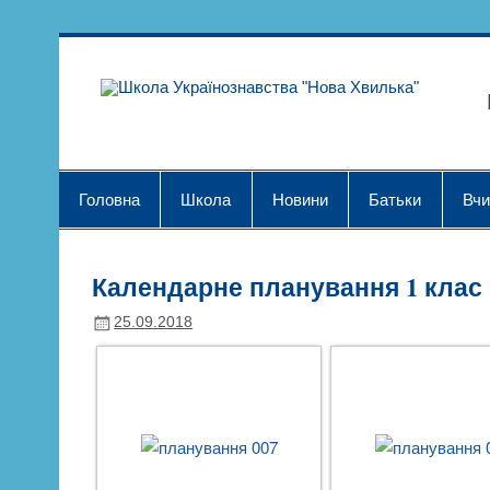
Skip
to
content
Шк
Головна
Школа
Новини
Батьки
Вчи
Календарне планування 1 клас
25.09.2018