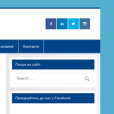
Нова Хвилька"
силання
Контакти
Пошук на сайті
Приєднуйтесь до нас у Facebook