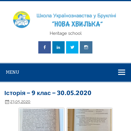
Skip
to
content
Школа
Heritage school
Українознавст
"Нова Хвилька
MENU
Історія – 9 клас – 30.05.2020
23.05.2020