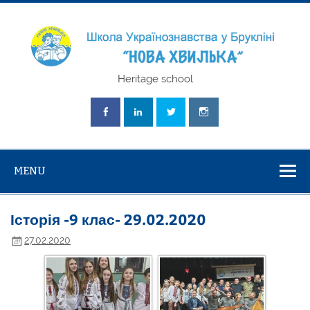
Skip
to
content
Школа
Heritage school
Українознавст
"Нова Хвилька
MENU
Історія -9 клас- 29.02.2020
27.02.2020