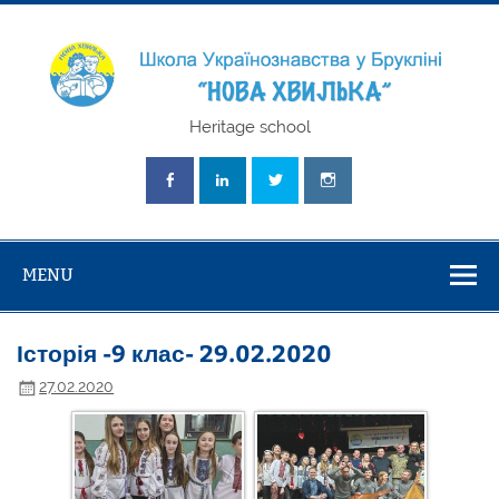
Skip
to
content
Школа
Heritage school
Українознавст
"Нова Хвилька
MENU
Історія -9 клас- 29.02.2020
27.02.2020