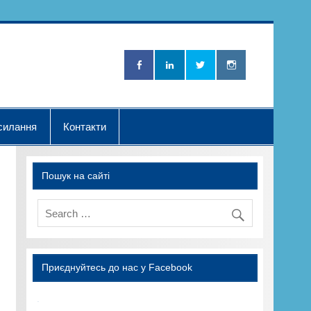
Нова Хвилька"
силання
Контакти
Пошук на сайті
Приєднуйтесь до нас у Facebook