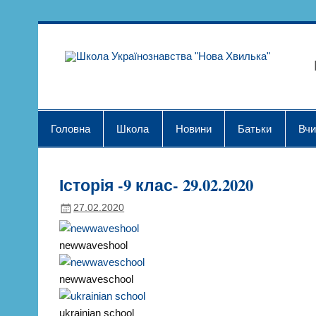
Skip
to
content
Шк
Головна
Школа
Новини
Батьки
Вчи
Історія -9 клас- 29.02.2020
27.02.2020
newwaveshool
newwaveschool
ukrainian school