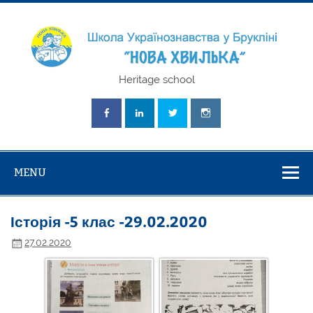
Skip
to
content
Школа
Heritage school
Українознавст
"Нова Хвилька
MENU
Історія -5 клас -29.02.2020
27.02.2020