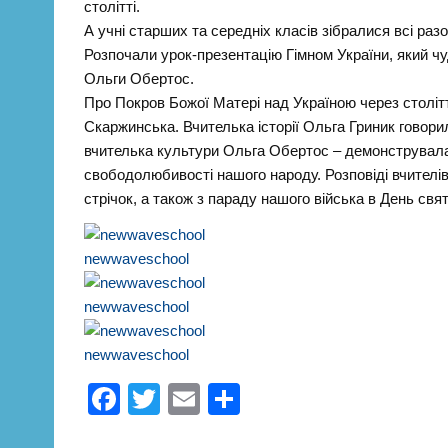
столітті.
А учні старших та середніх класів зібралися всі раз
Розпочали урок-презентацію Гімном України, який ч
Ольги Обертос.
Про Покров Божої Матері над Україною через столітт
Скаржинська. Вчителька історії Ольга Гриник говорил
вчителька культури Ольга Обертос – демонструвала,
свободолюбивості нашого народу. Розповіді вчител
стрічок, а також з параду нашого війська в День свя
newwaveschool
newwaveschool
newwaveschool
F
T
E
П
a
wi
m
о