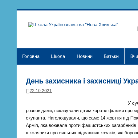
Skip
to
content
Шк
Головна
Школа
Новини
Батьки
Вчи
День захисника і захисниці Укр
22.10.2021
У су
розповідали, показували дітям короткі фільми про м
окупанта. Наголошували, що саме 14 жовтня під По
Армія, яка воювала проти фашистських загарбників 
школярики про сильних відважних козаків, які борон