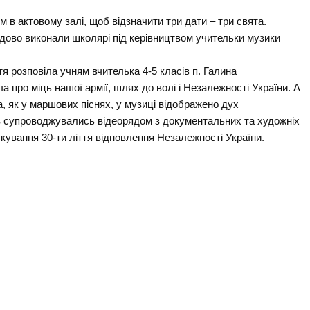
ом в актовому залі, щоб відзначити три дати – три свята.
удово виконали школярі під керівництвом учительки музики
я розповіла учням вчителька 4-5 класів п. Галина
а про міць нашої армії, шлях до волі і Незалежності України. А
 як у маршових піснях, у музиці відображено дух
ів супроводжувались відеорядом з документальних та художніх
ткування 30-ти ліття відновлення Незалежності України.