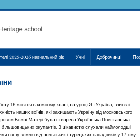
ола Українознавства "
Heritage school
телі 2025-2026 навчальний рік
Учні
Доброчинці
По
аїни
боту 16 жовтня в кожному класі, на уроці Я і Україна, вчителі
ужність наших воїнів, які захищають Україну від московського
кровом Божої Матері була створена Українська Повстанська
і більшовицьких окупантів. З цікавистю слухали наймолодші
или нашу землю від польських і турецьких нападників у 17-ому