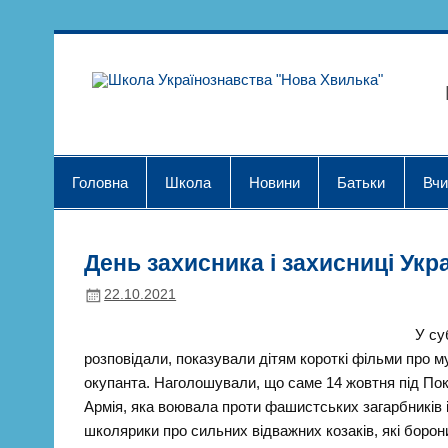
Skip
to
content
Шк
Головна
Школа
Новини
Батьки
Вчи
День захисника і захисниці Укр
22.10.2021
У су
розповідали, показували дітям короткі фільми про м
окупанта. Наголошували, що саме 14 жовтня під По
Армія, яка воювала проти фашистських загарбників 
школярики про сильних відважних козаків, які борон