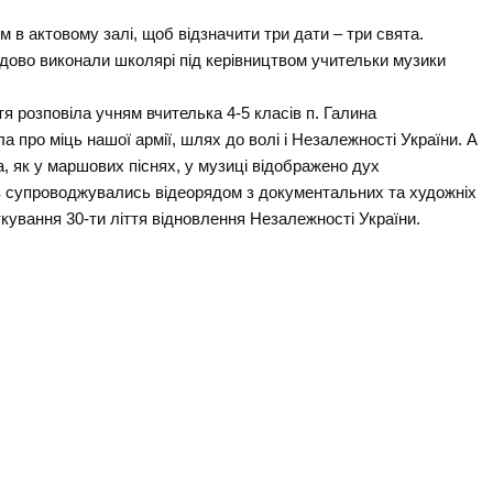
ом в актовому залі, щоб відзначити три дати – три свята.
удово виконали школярі під керівництвом учительки музики
я розповіла учням вчителька 4-5 класів п. Галина
а про міць нашої армії, шлях до волі і Незалежності України. А
 як у маршових піснях, у музиці відображено дух
ів супроводжувались відеорядом з документальних та художніх
ткування 30-ти ліття відновлення Незалежності України.