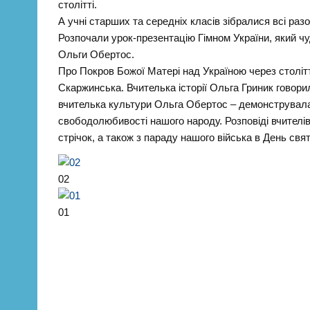
столітті.
А учні старших та середніх класів зібралися всі раз
Розпочали урок-презентацію Гімном України, який ч
Ольги Обертос.
Про Покров Божої Матері над Україною через столітт
Скаржинська. Вчителька історії Ольга Гриник говорил
вчителька культури Ольга Обертос – демонструвала,
свободолюбивості нашого народу. Розповіді вчител
стрічок, а також з параду нашого війська в День свя
02
01