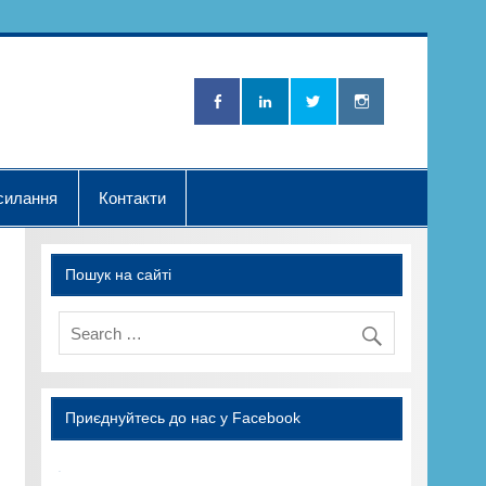
Нова Хвилька"
силання
Контакти
Пошук на сайті
Приєднуйтесь до нас у Facebook