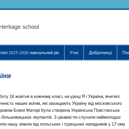
ола Українознавства "
Heritage school
телі 2025-2026 навчальний рік
Учні
Доброчинці
По
аїни
боту 16 жовтня в кожному класі, на уроці Я і Україна, вчителі
ужність наших воїнів, які захищають Україну від московського
кровом Божої Матері була створена Українська Повстанська
і більшовицьких окупантів. З цікавистю слухали наймолодші
или нашу землю від польських і турецьких нападників у 17-ому