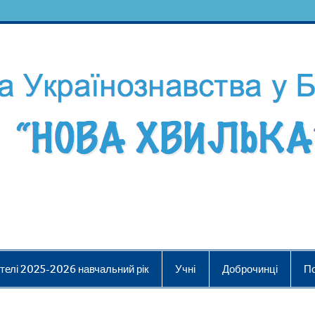
телі 2025-2026 навчальний рік
Учні
Доброчинці
П