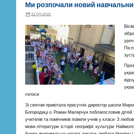
Ми розпочали новий навчальний
22.09.2021
Вісі
зібр
уроч
Післ
зуст
Проз
укра
відч
укра
голоси.
Зі святом привітала присутніх директор школи Миро
Богородиці о. Роман Малярчук поблагословив дітей, у
учителів та помічників повели учнів у класи. З любов
мови літератури, історії, географії, культури. Наймо
букви, вчитимуться читати, писати, любити Україну і 