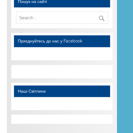
Пошук на сайті
Приєднуйтесь до нас у Facebook
WordPress YouTube
Наші Світлини