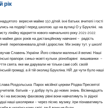
 рік
мнадцятого
вересня майже 150 дітей, іхні батьки, вчителі і гості
ались на подвір’ї перед школою, що на вулиці О у Брукліні,
на
исту лінійку відкриття нового навчального року 2021-2022.
я майже двох років на дистанційному навчанні –
радість
річей
переповнювала дітей і дорослих. Ми знову тут, у школі!
вучав Славень України. Його співали маленькі й великі. Наші
їнські прапори, синьо-жовті кульки, різнобарвні
вишиванки
–
уття свята, яке ми дарували не тільки самі собі, своїй
їнській громаді, а й тій околиці Брукліна, НЙ, де чути було наші
слава Роздольська. Парох місійної церкви Різдва Пресвятої
чителів, батьків – у добру путь до нових знань. Вісімнадцять
’ю і на високому фаховому рівні вони навчатимуть їх рідної
лодші наші школярики – через пісню, музику, ігри пізнаватимуть
себе в українському світі, де б вони не були.