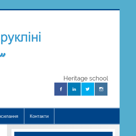
Школа
Українознав
"Нова Хвиль
Heritage school
осилання
Контакти