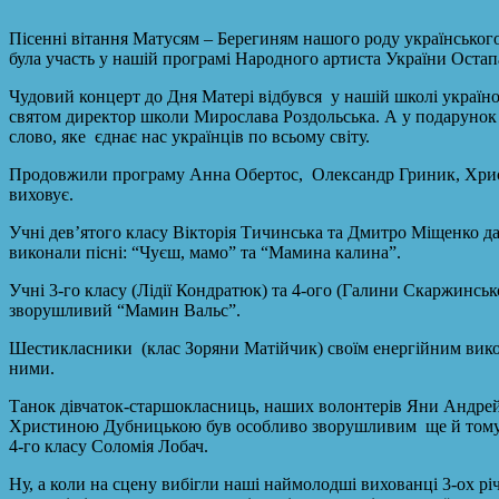
Пісенні вітання Матусям – Берегиням нашого роду українськог
була участь у нашій програмі Народного артиста України Остап
Чудовий концерт до Дня Матері відбувся у нашій школі українозн
святом директор школи Мирослава Роздольська. А у подарунок 
слово, яке єднає нас українців по всьому світу.
Продовжили програму Aнна Обертос, Олександр Гриник, Христи
виховує.
Учні дев’ятого класу Вікторія Тичинська та Дмитро Міщенко да
виконали пісні: “Чуєш, мамо” та “Мамина калина”.
Учні 3-го класу (Лідії Кондратюк) та 4-ого (Галини Скаржинсь
зворушливий “Мамин Вальс”.
Шестикласники (клас Зоряни Мaтійчик) своїм енергійним виконан
ними.
Танок дівчаток-старшокласниць, наших волонтерів Яни Андрейч
Христиною Дубницькою був особливо зворушливим ще й тому, щ
4-го класу Соломія Лобач.
Ну, а коли на сцену вибігли наші наймолодші вихованці 3-ох рі