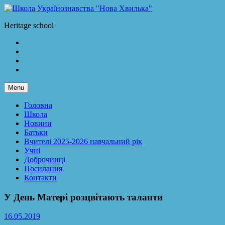
Skip
to
Школа Українознавства "Нова Хвилька"
Heritage school
content
Facebook
LinkedIn
Twitter
Instagram
Menu
Головна
Школа
Новини
Батьки
Вчителі 2025-2026 навчальний рік
Учні
Доброчинці
Посилання
Контакти
У День Матері розцвітають таланти
16.05.2019