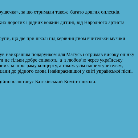
Грушечка», за що отримали також багато довгих оплесків.
аких дорогих і рідних кожній дитині, від Народного артиста
рупи, що діє при школі під керівництвом вчительки музики
ув найкращим подарунком для Матусь і отримав високу оцінку
ти не тільки добре співають, а з любов’ю через українську
аник за програму концерту, а також усім нашим учителям,
ни до рідного слова і найкрасивішої у світі української пісні.
иційно влаштовує Батьківський Комітет школи.