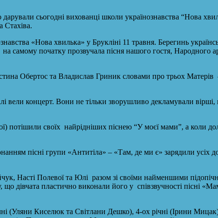
о дарували сьогодні вихованці школи українознавства “Нова хв
а Стахіва.
авства «Нова хвилька» у Брукліні 11 травня. Берегинь українсько
на самому початку прозвучала пісня нашого гостя, Народного арт
на Обертос та Владислав Гриник словами про трьох Матерів – Б
лі вели концерт. Вони не тільки зворушливо декламували вірші,
кої) потішили своїх найрідніших піснею “У моєї мами”, а коли д
ням пісні групи «Антитіла» – «Там, де ми є» зарядили усіх до а
ук, Насті Полевої та Юлі разом зі своїми найменшими підопічн
о дівчата пластично виконали його у співзвучності пісні «Мам
чні (Уляни Киселюк та Світлани Дешко), 4-ох річні (Ірини Мицак