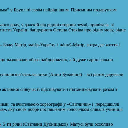
илька” у Брукліні своїм найріднішим. Приємним подарунком
го роду, у далекій від рідної сторони землі, привітала зі
иста України бандуриста Остапа Стахіва про рідну мову, рідне
ожу Матір, матір-Україну і жінкў-Матір, котра дає життя і
 що змалювали образ найдорожчих, а й дуже гарно сольно
олучилися п’ятикласники (Анни Булавіної) – всі разом дарували
ктивної співучасті підспівувати і підтанцьовувати разом з
ими та вчителькою хореографії у «Світличці» і передшкіллі
а», яку своїм добре поставленим голосочком співала учиниця
), 5-ти річні (Світлани Дубницької) Матусі були особливо