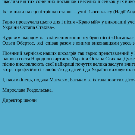
щасливі від тих сонячних посмішок і веселих пісеньок у їх ви
Іх змінили на сцені трішки старші – учні 1-ого класу (Надії А
Гарно прозвучала цього дня і пісня «Краю мій» у виконанні учен
України Остапа Стахіва».
Чудовим акордом на закінчення концерту були пісні «Писанка»
Ольги Обертос, які співав разом з юними виконавцями увесь з
Пісенний вернісаж наших школярів так гарно представлений у
нашого гостя Народного артиста України Остапа Стахіва. Дуже в
пісню висловлюють свої найкращі почуття велика заслуга вчите
котрі професійно і з любов’ю до дітей і до України виховують на
І, насамкінець, подяка Матусям, Батькам за їх талановитих діт
Мирослава Роздольська,
Директор школи