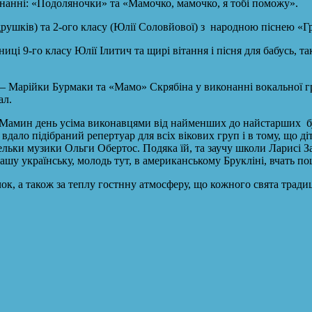
конанні: «Подоляночки» та «Мамочко, мамочко, я тобі поможу».
ндрушків) та 2-ого класу (Юлії Соловйової) з народною піснею «
иці 9-го класу Юлії Ілитич та щирі вітання і пісня для бабусь, т
 – Марійки Бурмаки та «Мамо» Скрябіна у виконанні вокальної г
ал.
 Мамин день усіма виконавцями від найменших до найстарших б
дало підібраний репертуар для всіх вікових груп і в тому, що ді
льки музики Ольги Обертос. Подяка їй, та заучу школи Ларисі З
шу українську, молодь тут, в американському Брукліні, вчать поша
очок, а також за теплу гостнну атмосферу, що кожного свята трад